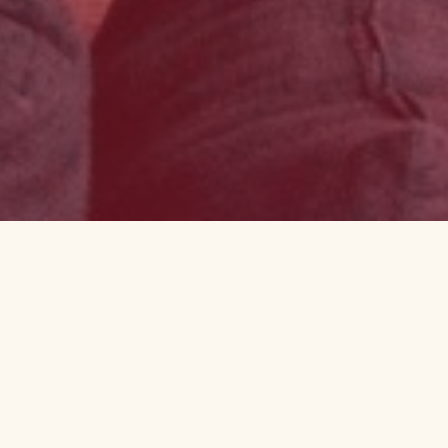
15+
40+
ANI DE EXPERIENȚĂ
REȚETE ÎN MENIU
100%
★ 4.9
INGREDIENTE
RATING CLIENȚI